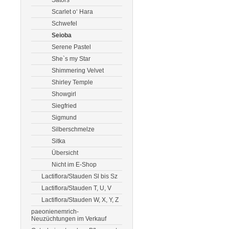
Sators
Scarlet o‘ Hara
Schwefel
Seioba
Serene Pastel
She`s my Star
Shimmering Velvet
Shirley Temple
Showgirl
Siegfried
Sigmund
Silberschmelze
Sitka
Übersicht
Nicht im E-Shop
Lactiflora/Stauden Sl bis Sz
Lactiflora/Stauden T, U, V
Lactiflora/Stauden W, X, Y, Z
paeonienemrich-
Neuzüchtungen im Verkauf