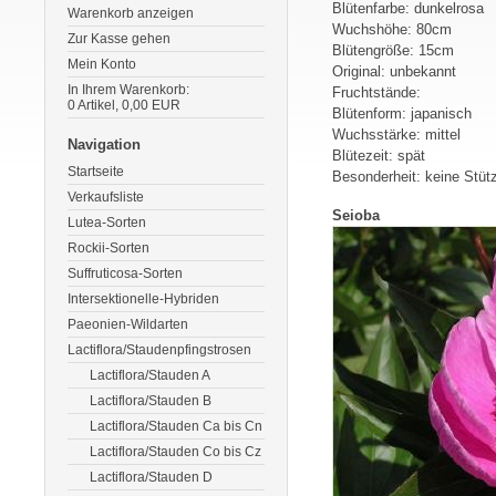
Blütenfarbe: dunkelrosa
Warenkorb anzeigen
Wuchshöhe: 80cm
Zur Kasse gehen
Blütengröße: 15cm
Mein Konto
Original: unbekannt
In Ihrem Warenkorb:
Fruchtstände:
0
Artikel,
0,00
EUR
Blütenform: japanisch
Wuchsstärke: mittel
Navigation
Blütezeit: spät
Startseite
Besonderheit: keine Stütz
Verkaufsliste
Seioba
Lutea-Sorten
Rockii-Sorten
Suffruticosa-Sorten
Intersektionelle-Hybriden
Paeonien-Wildarten
Lactiflora/Staudenpfingstrosen
Lactiflora/Stauden A
Lactiflora/Stauden B
Lactiflora/Stauden Ca bis Cn
Lactiflora/Stauden Co bis Cz
Lactiflora/Stauden D