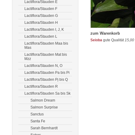
Lactiflora/Stauden E
Lactiflora/Stauden F
Lactiflora/Stauden G
Lactiflora/Stauden H
Lactiflora/Stauden I, J, K
zum Warenkorb
Lactiflora/Stauden L
Seioba
gute Qualität
15,00
Lactiflora/Stauden Maa bis
Mas
Lactiflora/Stauden Mat bis
Mzz
Lactiflora/Stauden N, O
Lactiflora/Stauden Pa bis Pi
Lactiflora/Stauden Pj bis Q
Lactiflora/Stauden R
Lactiflora/Stauden Sa bis Sk
Salmon Dream
Salmon Surprise
Sanctus
Santa Fe
Sarah Bernhardt