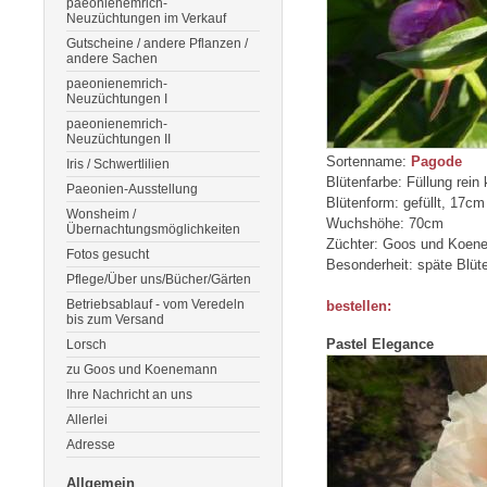
paeonienemrich-
Neuzüchtungen im Verkauf
Gutscheine / andere Pflanzen /
andere Sachen
paeonienemrich-
Neuzüchtungen I
paeonienemrich-
Neuzüchtungen II
Sortenname:
Pagode
Iris / Schwertlilien
Blütenfarbe: Füllung rein
Paeonien-Ausstellung
Blütenform: gefüllt, 17c
Wonsheim /
Wuchshöhe: 70cm
Übernachtungsmöglichkeiten
Züchter: Goos und Koen
Fotos gesucht
Besonderheit: späte Blüte
Pflege/Über uns/Bücher/Gärten
Betriebsablauf - vom Veredeln
bestellen:
bis zum Versand
Pastel Elegance
Lorsch
zu Goos und Koenemann
Ihre Nachricht an uns
Allerlei
Adresse
Allgemein