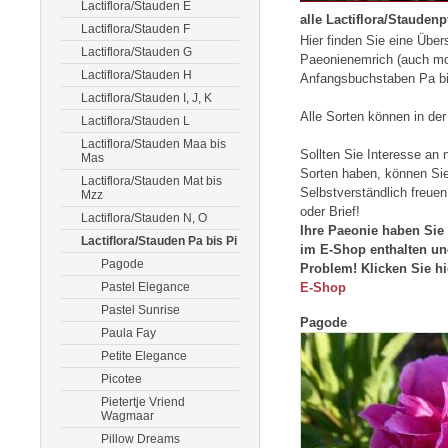
Lactiflora/Stauden E
Pink Princess
Pink Ra
alle Lactiflora/Staudenp
Lactiflora/Stauden F
Hier finden Sie eine Über
Lactiflora/Stauden G
Paeonienemrich (auch mom
Lactiflora/Stauden H
Anfangsbuchstaben Pa bi
Lactiflora/Stauden I, J, K
Alle Sorten können in de
Lactiflora/Stauden L
Lactiflora/Stauden Maa bis
Sollten Sie Interesse an 
Mas
Sorten haben, können Sie
Lactiflora/Stauden Mat bis
Selbstverständlich freuen
Mzz
oder Brief!
Lactiflora/Stauden N, O
Ihre Paeonie haben Sie 
Lactiflora/Stauden Pa bis Pi
im E-Shop enthalten un
Pagode
Problem! Klicken Sie hi
Pastel Elegance
E-Shop
Pastel Sunrise
Pagode
Paula Fay
Petite Elegance
Picotee
Pietertje Vriend
Wagmaar
Pillow Dreams