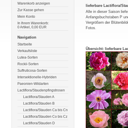
Warenkorb anzeigen
lieferbare Lactiflora/St
Zur Kasse gehen
Alle in dieser Saison lie
Mein Konto
Anfangsbuchstaben P und 
Vergrößern der Blütenbild
In Ihrem Warenkorb:
0
Artikel,
0,00
EUR
Fotos.
Navigation
Startseite
Übersicht: lieferbare La
Verkaufsliste
Lutea-Sorten
Rockii-Sorten
Suffruticosa-Sorten
Pagode
Pastel E
Intersektionelle-Hybriden
Paeonien-Wildarten
Lactiflora/Staudenpfingstrosen
Picotee
Pietertj
Lactiflora/Stauden A
Wagm
Lactiflora/Stauden B
Lactiflora/Stauden Ca bis Cn
Pink Dogwood
Pink 
Lactiflora/Stauden Co bis Cz
Whisper
Lactiflora/Stauden D