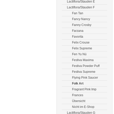
Lactiflora/Stauden E
Lactiflora/Stauden F
Fan Tan
Fancy Nancy
Fanny Crosby
Farzana
Favorita
Felix Crouse
Felix Supreme
Fen Yu Nü
Festiva Maxima
Festiva Powder Puff
Festiva Supreme
Flying Pink Saucer
Folk Art
Fragrant Pink Imp
Frances
Übersicht
Nicht im E-Shop
Lactiflora/Stauden G