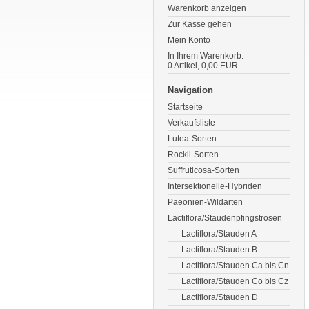
Warenkorb anzeigen
Zur Kasse gehen
Mein Konto
In Ihrem Warenkorb:
0
Artikel,
0,00
EUR
Navigation
Startseite
Verkaufsliste
Lutea-Sorten
Rockii-Sorten
Suffruticosa-Sorten
Intersektionelle-Hybriden
Paeonien-Wildarten
Lactiflora/Staudenpfingstrosen
Lactiflora/Stauden A
Lactiflora/Stauden B
Lactiflora/Stauden Ca bis Cn
Lactiflora/Stauden Co bis Cz
Lactiflora/Stauden D