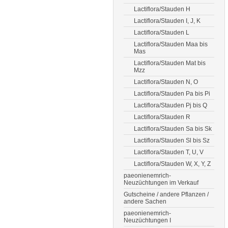
Lactiflora/Stauden H
Lactiflora/Stauden I, J, K
Lactiflora/Stauden L
Lactiflora/Stauden Maa bis
Mas
Lactiflora/Stauden Mat bis
Mzz
Lactiflora/Stauden N, O
Lactiflora/Stauden Pa bis Pi
Lactiflora/Stauden Pj bis Q
Lactiflora/Stauden R
Lactiflora/Stauden Sa bis Sk
Lactiflora/Stauden Sl bis Sz
Lactiflora/Stauden T, U, V
Lactiflora/Stauden W, X, Y, Z
paeonienemrich-
Neuzüchtungen im Verkauf
Gutscheine / andere Pflanzen /
andere Sachen
paeonienemrich-
Neuzüchtungen I