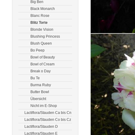
Big Ben
Black Monarch
Blanc Rose
Blitz Torte
Blonde Vision
Blushing Princess
Blush Queen
Bo Peep
Bowl of Beauty
Bowl of Cream
Break o Day
Bu Te
Burma Ruby
Butter Bowl
Übersicht
Nicht im E-Shop
Lactiflora/Stauden Ca bis Cn
Lactiflora/Stauden Co bis Cz
Lactiflora/Stauden D
Lactiflora/Stauden E