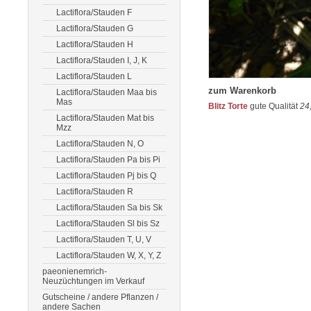
Lactiflora/Stauden F
Lactiflora/Stauden G
Lactiflora/Stauden H
Lactiflora/Stauden I, J, K
Lactiflora/Stauden L
zum Warenkorb
Lactiflora/Stauden Maa bis
Mas
Blitz Torte
gute Qualität
24
Lactiflora/Stauden Mat bis
Mzz
Lactiflora/Stauden N, O
Lactiflora/Stauden Pa bis Pi
Lactiflora/Stauden Pj bis Q
Lactiflora/Stauden R
Lactiflora/Stauden Sa bis Sk
Lactiflora/Stauden Sl bis Sz
Lactiflora/Stauden T, U, V
Lactiflora/Stauden W, X, Y, Z
paeonienemrich-
Neuzüchtungen im Verkauf
Gutscheine / andere Pflanzen /
andere Sachen