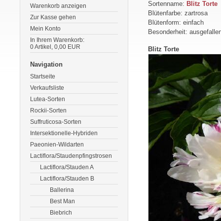
Sortenname:
Blitz Torte
Warenkorb anzeigen
Blütenfarbe: zartrosa
Zur Kasse gehen
Blütenform: einfach
Mein Konto
Besonderheit: ausgefalle
In Ihrem Warenkorb:
0
Artikel,
0,00
EUR
Blitz Torte
Navigation
Startseite
Verkaufsliste
Lutea-Sorten
Rockii-Sorten
Suffruticosa-Sorten
Intersektionelle-Hybriden
Paeonien-Wildarten
Lactiflora/Staudenpfingstrosen
Lactiflora/Stauden A
Lactiflora/Stauden B
Ballerina
Best Man
Biebrich