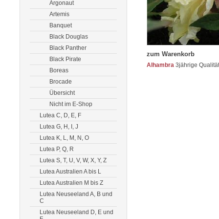
Argonaut
Artemis
Banquet
Black Douglas
Black Panther
zum Warenkorb
Black Pirate
Alhambra
3jährige Qualitä
Boreas
Brocade
Übersicht
Nicht im E-Shop
Lutea C, D, E, F
Lutea G, H, I, J
Lutea K, L, M, N, O
Lutea P, Q, R
Lutea S, T, U, V, W, X, Y, Z
Lutea Australien A bis L
Lutea Australien M bis Z
Lutea Neuseeland A, B und
C
Lutea Neuseeland D, E und