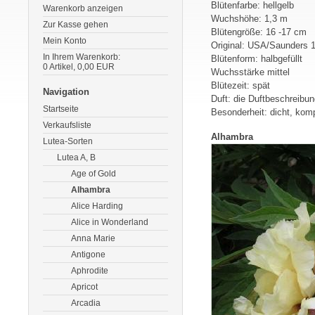
Blütenfarbe: hellgelb
Warenkorb anzeigen
Wuchshöhe: 1,3 m
Zur Kasse gehen
Blütengröße: 16 -17 cm
Mein Konto
Original: USA/Saunders 
In Ihrem Warenkorb:
Blütenform: halbgefüllt
0
Artikel,
0,00
EUR
Wuchsstärke mittel
Blütezeit: spät
Navigation
Duft: die Duftbeschreibun
Startseite
Besonderheit: dicht, kom
Verkaufsliste
Alhambra
Lutea-Sorten
Lutea A, B
Age of Gold
Alhambra
Alice Harding
Alice in Wonderland
Anna Marie
Antigone
Aphrodite
Apricot
Arcadia