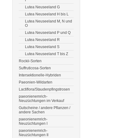
F
Lutea Neuseeland G
Lutea Neuseeland H bis L
Lutea Neuseeland M, N und
O
Lutea Neuseeland P und Q
Lutea Neuseeland R
Lutea Neuseeland S
Lutea Neuseeland T bis Z
Rockii-Sorten
Suffruticosa-Sorten
Intersektionelle-Hybriden
Paeonien-Wildarten
Lactiflora/Staudenpfingstrosen
paeonienemrich-
Neuzüchtungen im Verkauf
Gutscheine / andere Pflanzen /
andere Sachen
paeonienemrich-
Neuzüchtungen I
paeonienemrich-
Neuzüchtungen II